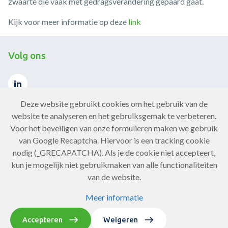
zwaarte die vaak met gedragsverandering gepaard gaat.
Kijk voor meer informatie op deze
link
Volg ons
Deze website gebruikt cookies om het gebruik van de
website te analyseren en het gebruiksgemak te verbeteren.
Voor het beveiligen van onze formulieren maken we gebruik
Contact
van Google Recaptcha. Hiervoor is een tracking cookie
nodig (_GRECAPATCHA). Als je de cookie niet accepteert,
Neem contact op
kun je mogelijk niet gebruikmaken van alle functionaliteiten
van de website.
Meer informatie
Copyright Chronisch ZorgNet 2026
Privacy statement
Accepteren
Weigeren
Website door Softmedia