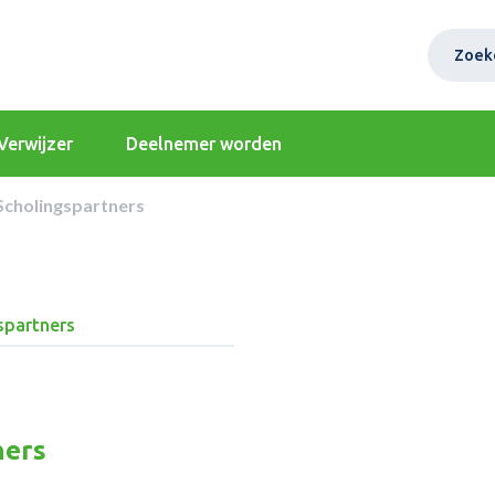
Zoek
Verwijzer
Deelnemer worden
Scholingspartners
spartners
ners