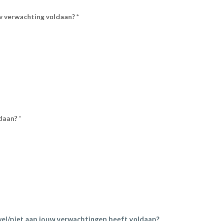
w verwachting voldaan? *
daan? *
wel/niet aan jouw verwachtingen heeft voldaan?