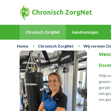
Chronisch ZorgNet
Aandoeningen
Home
Chronisch ZorgNet
Wij vormen Ch
Wend
Docen
Mijn na
geword
geriatr
een gez
ons gez