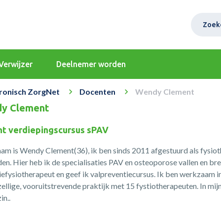
Zoek
Verwijzer
Deelnemer worden
ronisch ZorgNet
Docenten
Wendy Clement
y Clement
t verdiepingscursus sPAV
am is Wendy Clement(36), ik ben sinds 2011 afgestuurd als fysiot
en. Hier heb ik de specialisaties PAV en osteoporose vallen en br
iefysiotherapeut en geef ik valpreventiecursus. Ik ben werkzaam in
ellige, vooruitstrevende praktijk met 15 fystiotherapeuten. In mijn 
in..