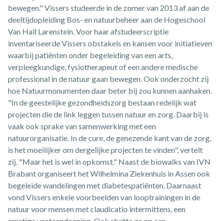
bewegen." Vissers studeerde in de zomer van 2013 af aan de
deeltijdopleiding Bos- en natuurbeheer aan de Hogeschool
Van Hall Larenstein. Voor haar afstudeerscriptie
inventariseerde Vissers obstakels en kansen voor initiatieven
waarbij patiënten onder begeleiding van een arts,
verpleegkundige, fysiotherapeut of een andere medische
professional in de natuur gaan bewegen. Ook onderzocht zij
hoe Natuurmonumenten daar beter bij zou kunnen aanhaken.
"In de geestelijke gezondheidszorg bestaan redelijk wat
projecten die de link leggen tussen natuur en zorg. Daarbij is
vaak ook sprake van samenwerking met een
natuurorganisatie. In de cure, de genezende kant van de zorg,
is het moeilijker om dergelijke projecten te vinden", vertelt
zij. "Maar het is wel in opkomst." Naast de biowalks van IVN
Brabant organiseert het Wilhelmina Ziekenhuis in Assen ook
begeleide wandelingen met diabetespatiënten. Daarnaast
vond Vissers enkele voorbeelden van looptrainingen in de
natuur voor mensen met claudicatio intermittens, een
ernstige vaataandoening. Ook stuitte ze op een