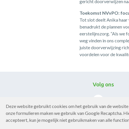
gericht doorverwijzen naa
Toekomst NVvPO: focu
Tot slot deelt Anika haa
benadrukt de plannen voo
eerstelijnszorg. “Als we 
weg vinden in ons comple
juiste doorverwijzing ric
voordelen voor de kwalite
Volg ons
Deze website gebruikt cookies om het gebruik van de website 
onze formulieren maken we gebruik van Google Recaptcha. Hie
accepteert, kun je mogelijk niet gebruikmaken van alle function
Copyright Chronisch ZorgNet 2026
Privacy statement