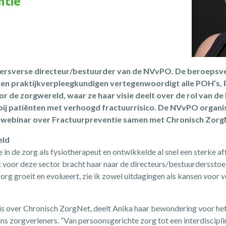
ntie”
 kersverse directeur/bestuurder van de NVvPO. De
beroepsve
en praktijkverpleegkundigen vertegenwoordigt alle POH’s, 
or de zorgwereld, waar ze haar visie deelt over de rol van d
bij patiënten met verhoogd fractuurrisico. De NVvPO organi
nt webinar over Fractuurpreventie samen met Chronisch Zorg
eld
 in de zorg als fysiotherapeut en ontwikkelde al snel een sterke af
rt voor deze sector bracht haar naar de directeurs/bestuurderssto
szorg groeit en evolueert, zie ik zowel uitdagingen als kansen voor 
is over Chronisch ZorgNet, deelt Anika haar bewondering voor he
jns zorgverleners. “Van persoonsgerichte zorg tot een interdiscipl