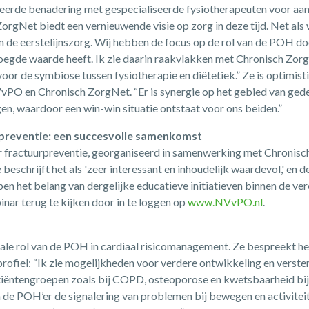
eerde benadering met gespecialiseerde fysiotherapeuten voor aa
rgNet biedt een vernieuwende visie op zorg in deze tijd. Net als 
an de eerstelijnszorg. Wij hebben de focus op de rol van de POH d
voegde waarde heeft. Ik zie daarin raakvlakken met Chronisch Zorg
voor de symbiose tussen fysiotherapie en diëtetiek.” Ze is optimis
PO en Chronisch ZorgNet. “Er is synergie op het gebied van gede
en, waardoor een win-win situatie ontstaat voor ons beiden.”
preventie: een succesvolle samenkomst
r fractuurpreventie, georganiseerd in samenwerking met Chronisc
beschrijft het als 'zeer interessant en inhoudelijk waardevol,' en d
 het belang van dergelijke educatieve initiatieven binnen de ver
nar terug te kijken door in te loggen op
www.NVvPO.nl
.
iale rol van de POH in cardiaal risicomanagement. Ze bespreekt 
ofiel: “Ik zie mogelijkheden voor verdere ontwikkeling en verster
tiëntengroepen zoals bij COPD, osteoporose en kwetsbaarheid bij
de POH’er de signalering van problemen bij bewegen en activiteit