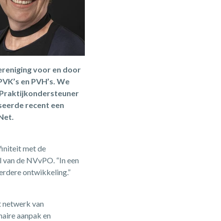
reniging voor en door
PVK’s en PVH’s.
We
e Praktijkondersteuner
seerde recent een
Net.
finiteit met de
el van de NVvPO. “In een
verdere ontwikkeling.”
t netwerk van
inaire aanpak en