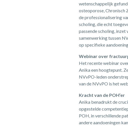
wetenschappelijk gefund
osteoporose, Chronisch Zo
de professionalisering v
scholing, die echt toege
passende scholing, inzet 
samenwerking tussen NVv
op specifieke aandoening
Webinar over fractuur
Het recente webinar ove
Anika een hoogtepunt. Ze 
NVvPO-leden onderstrepen
van de NVvPO is het webi
Kracht van de POH’er
Anika benadrukt de cruc
opgestelde competentiepr
POH, in verschillende pa
andere aandoeningen kan 