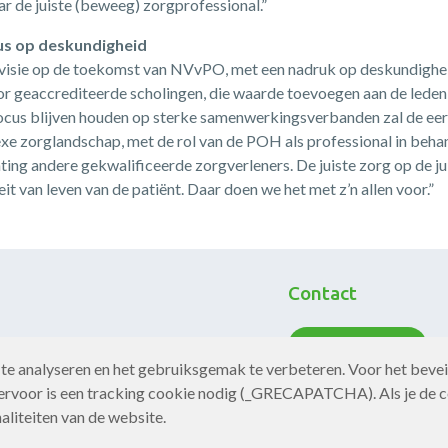
r de juiste (beweeg) zorgprofessional.”
s op deskundigheid
r visie op de toekomst van NVvPO, met een nadruk op deskundigheid
r geaccrediteerde scholingen, die waarde toevoegen aan de leden
focus blijven houden op sterke samenwerkingsverbanden zal de eers
xe zorglandschap, met de rol van de POH als professional in behand
hting andere gekwalificeerde zorgverleners. De juiste zorg op de j
it van leven van de patiënt. Daar doen we het met z’n allen voor.”
Contact
Neem contact op
te analyseren en het gebruiksgemak te verbeteren. Voor het bevei
rvoor is een tracking cookie nodig (_GRECAPATCHA). Als je de c
aliteiten van de website.
Website door Softmedia