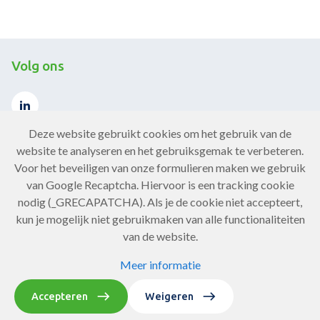
Volg ons
Deze website gebruikt cookies om het gebruik van de
website te analyseren en het gebruiksgemak te verbeteren.
Voor het beveiligen van onze formulieren maken we gebruik
Contact
van Google Recaptcha. Hiervoor is een tracking cookie
nodig (_GRECAPATCHA). Als je de cookie niet accepteert,
Neem contact op
kun je mogelijk niet gebruikmaken van alle functionaliteiten
van de website.
Meer informatie
Copyright Chronisch ZorgNet 2026
Privacy statement
Accepteren
Weigeren
Website door Softmedia