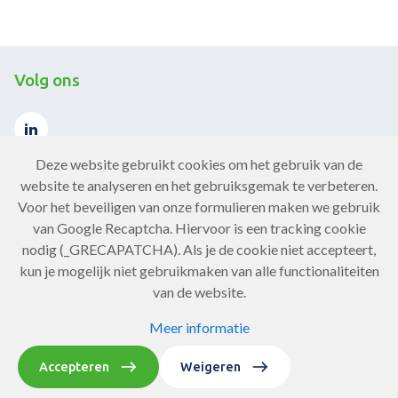
Volg ons
Deze website gebruikt cookies om het gebruik van de
website te analyseren en het gebruiksgemak te verbeteren.
Voor het beveiligen van onze formulieren maken we gebruik
Contact
van Google Recaptcha. Hiervoor is een tracking cookie
nodig (_GRECAPATCHA). Als je de cookie niet accepteert,
Neem contact op
kun je mogelijk niet gebruikmaken van alle functionaliteiten
van de website.
Meer informatie
Copyright Chronisch ZorgNet 2026
Privacy statement
Accepteren
Weigeren
Website door Softmedia