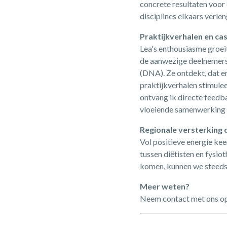
concrete resultaten voor
disciplines elkaars verle
Praktijkverhalen en ca
Lea's enthousiasme groei
de aanwezige deelnemers
(DNA). Ze ontdekt, dat e
praktijkverhalen stimule
ontvang ik directe feedba
vloeiende samenwerking e
Regionale versterkin
Vol positieve energie kee
tussen diëtisten en fysio
komen, kunnen we steeds 
Meer weten?
Neem contact met ons o