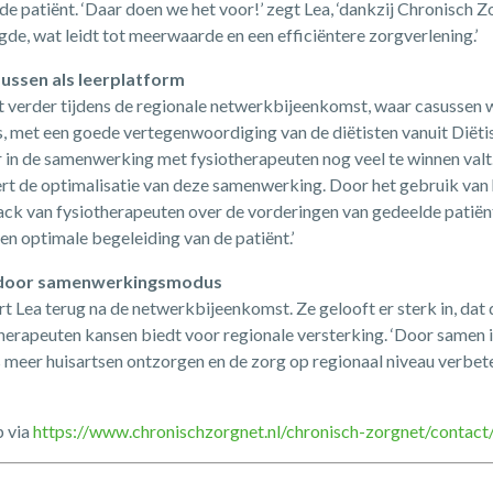
 de patiënt. ‘Daar doen we het voor!’ zegt Lea, ‘dankzij Chronisch
ngde, wat leidt tot meerwaarde en een efficiëntere zorgverlening.’
sussen als leerplatform
t verder tijdens de regionale netwerkbijeenkomst, waar casusse
, met een goede vertegenwoordiging van de diëtisten vanuit Diët
r in de samenwerking met fysiotherapeuten nog veel te winnen valt.
ert de optimalisatie van deze samenwerking. Door het gebruik van 
ck van fysiotherapeuten over de vorderingen van gedeelde patiënte
n optimale begeleiding van de patiënt.’
g door samenwerkingsmodus
rt Lea terug na de netwerkbijeenkomst. Ze gelooft er sterk in, da
therapeuten kansen biedt voor regionale versterking. ‘Door samen 
meer huisartsen ontzorgen en de zorg op regionaal niveau verbete
p via
https://www.chronischzorgnet.nl/chronisch-zorgnet/contact