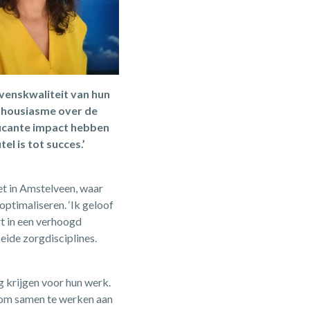
evenskwaliteit van hun
nthousiasme over de
ficante impact hebben
l is tot succes.’
t in Amstelveen, waar
ptimaliseren. ‘Ik geloof
rt in een verhoogd
eide zorgdisciplines.
g krijgen voor hun werk.
n om samen te werken aan