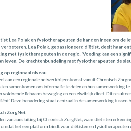
ëtist Lea Polak en fysiotherapeuten de handen ineen om de l
te verbeteren. Lea Polak, gepassioneerd diëtist, deelt haar e
g met fysiotherapeuten in de regio. ‘Voeding kan een signi
n leven. De krachtenbundeling met fysiotherapeuten de sleute
 op regionaal niveau
el aan een regionale netwerkbijeenkomst vanuit Chronisch Zorgne
isten samenkomen om informatie te delen en hun samenwerking te o
en voldoende lichaamsbeweging en een eiwitrijk dieet. Dit resultee
iënt.’ Deze benadering staat centraal in de samenwerking tussen b
sch ZorgNet
en van aansluiting bij Chronisch ZorgNet, waar diëtisten erkennin
n, omdat het een platform biedt voor diëtisten en fysiotherapeute