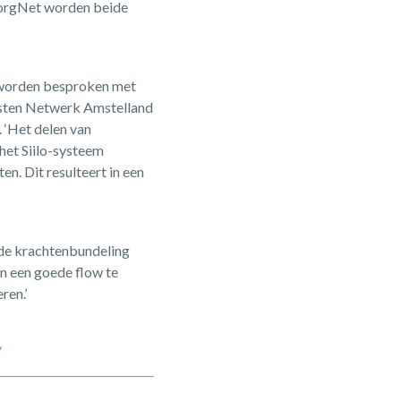
 ZorgNet worden beide
n worden besproken met
isten Netwerk Amstelland
 ‘Het delen van
het Siilo-systeem
n. Dit resulteert in een
t de krachtenbundeling
in een goede flow te
ren.’
/