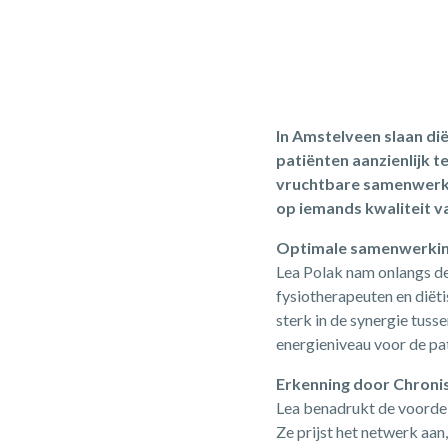
In Amstelveen slaan di
patiënten aanzienlijk 
vruchtbare samenwerkin
op iemands kwaliteit va
Optimale samenwerking
Lea Polak nam onlangs de
fysiotherapeuten en diët
sterk in de synergie tuss
energieniveau voor de pat
Erkenning door Chroni
Lea benadrukt de voordel
Ze prijst het netwerk aa