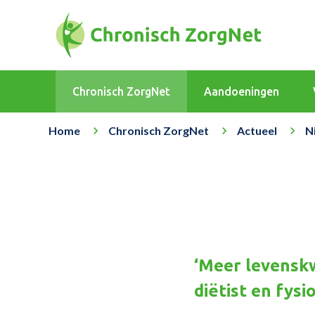
Chronisch ZorgNet
Aandoeningen
Home
Chronisch ZorgNet
Actueel
N
‘Meer levenskw
diëtist en fys