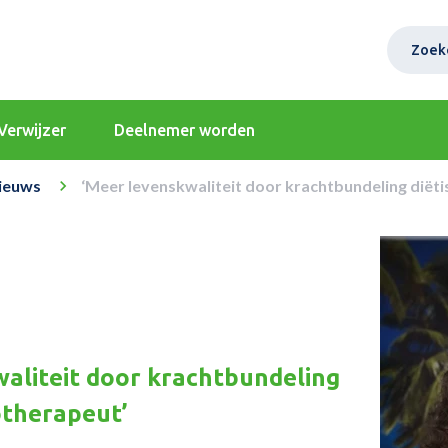
Zoek
Verwijzer
Deelnemer worden
ieuws
‘Meer levenskwaliteit door krachtbundeling diëti
aliteit door krachtbundeling
iotherapeut’