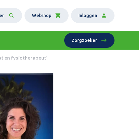
en
Webshop
Inloggen
Zorgzoeker
st en fysiotherapeut’