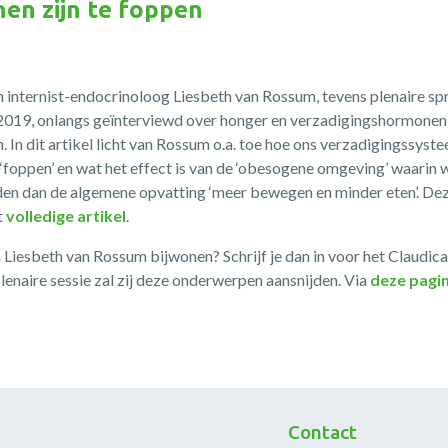
n zijn te foppen
n internist-endocrinoloog Liesbeth van Rossum, tevens plenaire sp
2019, onlangs geïnterviewd over honger en verzadigingshormonen,
. In dit artikel licht van Rossum o.a. toe hoe ons verzadigingssys
oppen’ en wat het effect is van de ‘obesogene omgeving’ waarin w
ouden dan de algemene opvatting ‘meer bewegen en minder eten’. De
t
volledige artikel
.
n Liesbeth van Rossum bijwonen? Schrijf je dan in voor het Claudi
lenaire sessie zal zij deze onderwerpen aansnijden. Via
deze pagi
Contact