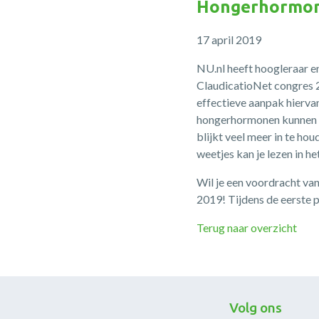
Hongerhormone
17 april 2019
NU.nl heeft hoogleraar e
ClaudicatioNet congres 
effectieve aanpak hiervan
hongerhormonen kunnen ‘f
blijkt veel meer in te h
weetjes kan je lezen in he
Wil je een voordracht va
2019! Tijdens de eerste p
Terug naar overzicht
Volg ons