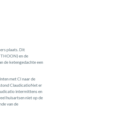
rs plaats. Dit
d (THOON) en de
van de ketengedachte een
ënten met CI naar de
 stond ClaudicatioNet er
audicatio intermittens en
eel huisartsen niet op de
unde van de