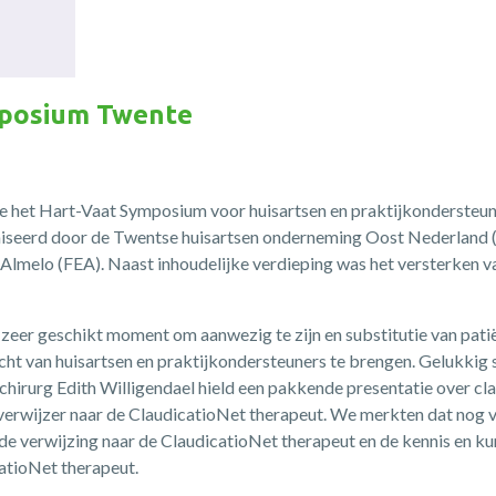
mposium Twente
e het Hart-Vaat Symposium voor huisartsen en praktijkondersteune
iseerd door de Twentse huisartsen onderneming Oost Nederlan
g Almelo (FEA). Naast inhoudelijke verdieping was het versterken 
zeer geschikt moment om aanwezig te zijn en substitutie van pati
acht van huisartsen en praktijkondersteuners te brengen. Gelukkig
tchirurg Edith Willigendael hield een pakkende presentatie over cl
s verwijzer naar de ClaudicatioNet therapeut. We merkten dat nog v
n de verwijzing naar de ClaudicatioNet therapeut en de kennis en k
atioNet therapeut.