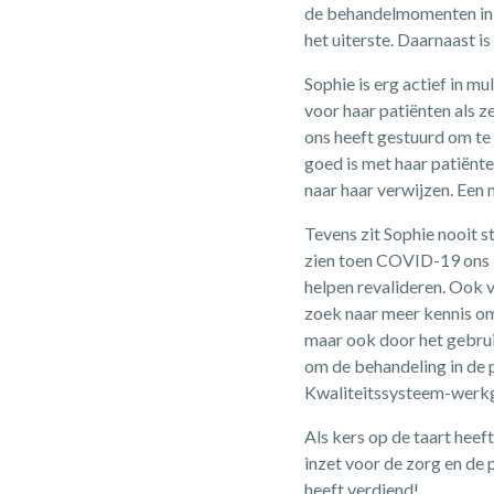
de behandelmomenten in d
het uiterste. Daarnaast i
Sophie is erg actief in mu
voor haar patiënten als ze
ons heeft gestuurd om te
goed is met haar patiënt
naar haar verwijzen. Een
Tevens zit Sophie nooit s
zien toen COVID-19 ons l
helpen revalideren. Ook 
zoek naar meer kennis om
maar ook door het gebrui
om de behandeling in de 
Kwaliteitssysteem-werk
Als kers op de taart hee
inzet voor de zorg en de
heeft verdiend!