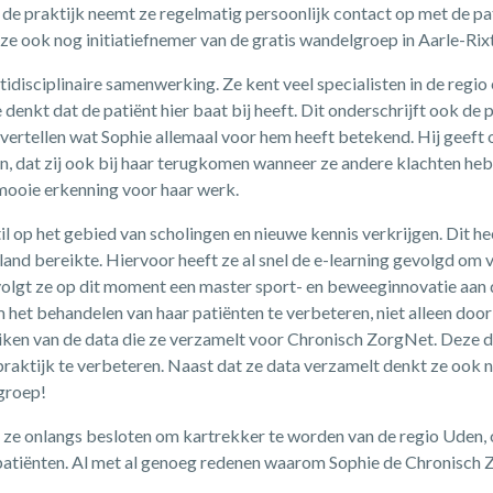
e praktijk neemt ze regelmatig persoonlijk contact op met de patië
s ze ook nog initiatiefnemer van de gratis wandelgroep in Aarle-Rixt
ltidisciplinaire samenwerking. Ze kent veel specialisten in de regio
 denkt dat de patiënt hier baat bij heeft. Dit onderschrijft ook de 
 vertellen wat Sophie allemaal voor hem heeft betekend. Hij geeft 
en, dat zij ook bij haar terugkomen wanneer ze andere klachten he
 mooie erkenning voor haar werk.
til op het gebied van scholingen en nieuwe kennis verkrijgen. Dit he
and bereikte. Hiervoor heeft ze al snel de e-learning gevolgd om 
volgt ze op dit moment een master sport- en beweeginnovatie aan d
 het behandelen van haar patiënten te verbeteren, niet alleen door
ken van de data die ze verzamelt voor Chronisch ZorgNet. Deze d
praktijk te verbeteren. Naast dat ze data verzamelt denkt ze ook 
groep!
ft ze onlangs besloten om kartrekker te worden van de regio Uden,
 patiënten. Al met al genoeg redenen waarom Sophie de Chronisch