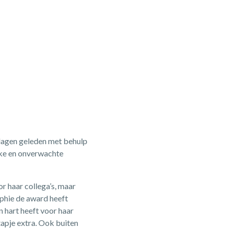
 dagen geleden met behulp
euke en onverwachte
 haar collega’s, maar
phie de award heeft
en hart heeft voor haar
tapje extra. Ook buiten