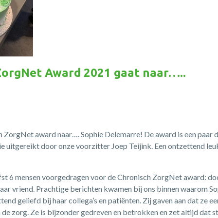
ZorgNet Award 2021 gaat naar…..
ch ZorgNet award naar…. Sophie Delemarre! De award is een paar
ie uitgereikt door onze voorzitter Joep Teijink. Een ontzettend l
fst 6 mensen voorgedragen voor de Chronisch ZorgNet award: door
haar vriend. Prachtige berichten kwamen bij ons binnen waarom So
tend geliefd bij haar collega’s en patiënten. Zij gaven aan dat ze e
 de zorg. Ze is bijzonder gedreven en betrokken en zet altijd dat s