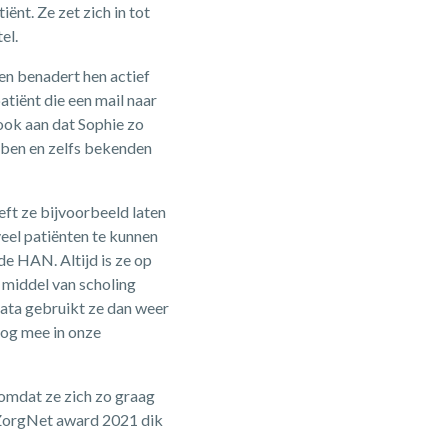
nt. Ze zet zich in tot
el.
 en benadert hen actief
patiënt die een mail naar
ook aan dat Sophie zo
bben en zelfs bekenden
eft ze bijvoorbeeld laten
veel patiënten te kunnen
e HAN. Altijd is ze op
 middel van scholing
ata gebruikt ze dan weer
nog mee in onze
 omdat ze zich zo graag
 ZorgNet award 2021 dik