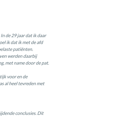
.
In de 29 jaar dat ik daar
l ik dat ik met de afd
elaste patiënten.
even werden daarbij
ng, met name door de pat.
tijk voor
en de
as al heel tevreden met
nijdende
conclusies. Dit