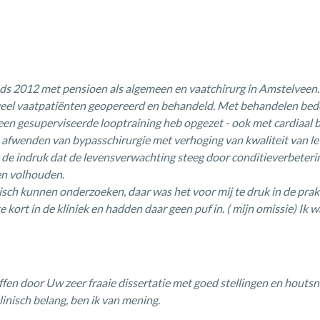
sinds 2012 met pensioen als algemeen en vaatchirurg in Amstelveen
veel vaatpatiënten geopereerd en behandeld.
Met behandelen bedoe
 een gesuperviseerde looptraining
heb opgezet - ook met cardiaal b
 afwenden van bypasschirurgie met verhoging van kwaliteit van
l
k de indruk dat de levensverwachting steeg door
conditieverbeteri
even volhouden
.
isch kunnen onderzoeken, daar was het voor mij te druk in de prak
 kort in de kliniek en hadden daar geen puf in. ( mijn omissie)
Ik w
ffen door Uw zeer fraaie dissertatie met goed stellingen en houts
klinisch belang, ben ik van mening.