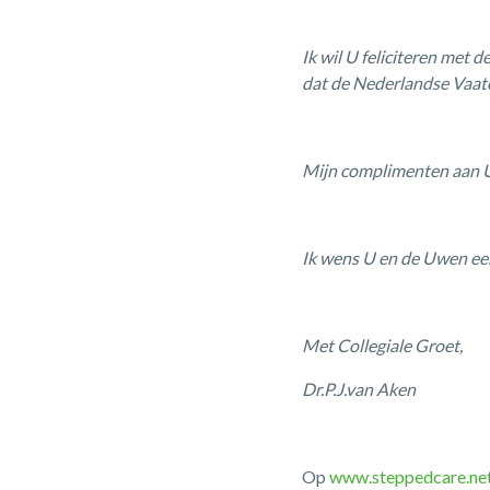
Ik wil U feliciteren met d
dat de Nederlandse Vaatch
Mijn complimenten aan 
Ik wens U en de Uwen een
Met Collegiale Groet,
Dr.P.J.van Aken
Op
www.steppedcare.ne