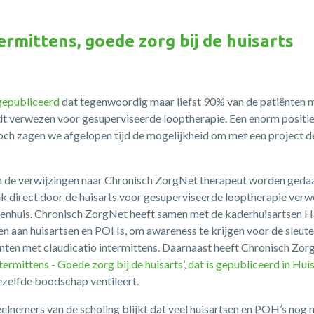
ermittens, goede zorg bij de huisarts
gepubliceerd
dat tegenwoordig maar liefst 90% van de patiënten m
dt verwezen voor gesuperviseerde looptherapie. Een enorm positi
toch zagen we afgelopen tijd de mogelijkheid om met een project 
an de verwijzingen naar Chronisch ZorgNet therapeut worden gedaa
ijk direct door de huisarts voor gesuperviseerde looptherapie ve
kenhuis. Chronisch ZorgNet heeft samen met de kaderhuisartsen H
 aan huisartsen en POHs, om awareness te krijgen voor de sleutelr
iënten met claudicatio intermittens. Daarnaast heeft Chronisch Z
ntermittens - Goede zorg bij de huisarts’, dat is gepubliceerd in H
ezelfde boodschap ventileert.
eelnemers van de scholing blijkt dat veel huisartsen en POH’s nog n