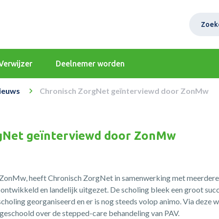
Zoek
Verwijzer
Deelnemer worden
ieuws
Chronisch ZorgNet geïnterviewd door ZonMw
gNet geïnterviewd door ZonMw
n ZonMw, heeft Chronisch ZorgNet in samenwerking met meerdere 
ntwikkeld en landelijk uitgezet. De scholing bleek een groot succe
holing georganiseerd en er is nog steeds volop animo. Via deze w
s geschoold over de stepped-care behandeling van PAV.