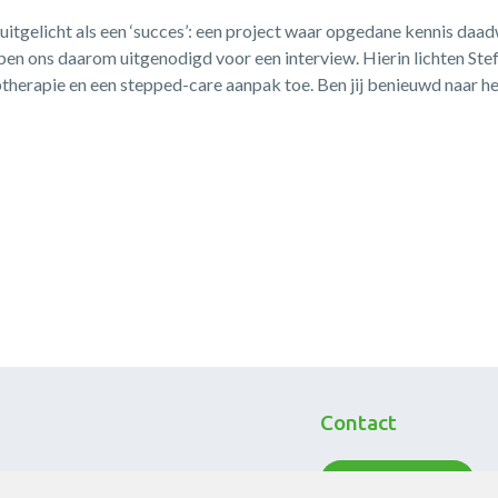
itgelicht als een ‘succes’: een project waar opgedane kennis daadw
en ons daarom uitgenodigd voor een interview. Hierin lichten Ste
therapie en een stepped-care aanpak toe. Ben jij benieuwd naar he
Contact
Neem contact op