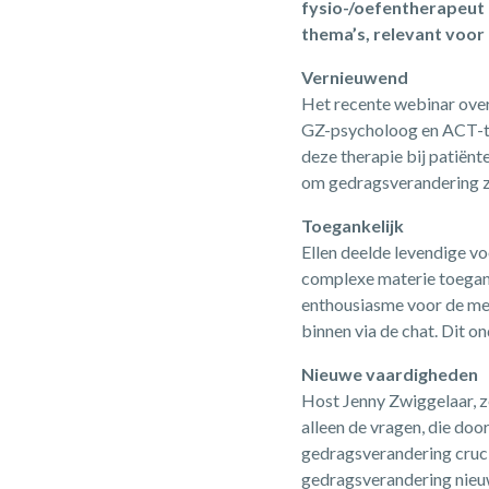
fysio-/oefentherapeut 
thema’s, relevant voor 
Vernieuwend
Het recente webinar ov
GZ-psycholoog en ACT-tra
deze therapie bij patiën
om gedragsverandering zo
Toegankelijk
Ellen deelde levendige v
complexe materie toegank
enthousiasme voor de me
binnen via de chat. Dit o
Nieuwe vaardigheden
Host Jenny Zwiggelaar, ze
alleen de vragen, die doo
gedragsverandering cruci
gedragsverandering nieuw