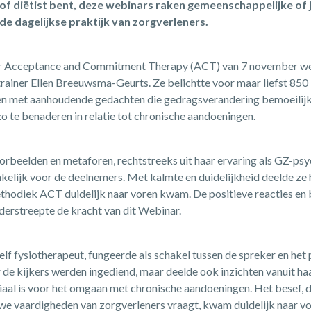
of diëtist bent, deze webinars raken gemeenschappelijke of 
de dagelijkse praktijk van zorgverleners.
er Acceptance and Commitment Therapy (ACT) van 7 november we
iner Ellen Breeuwsma-Geurts. Ze belichtte voor maar liefst 850 
ten met aanhoudende gedachten die gedragsverandering bemoeilijk
 te benaderen in relatie tot chronische aandoeningen.
oorbeelden en metaforen, rechtstreeks uit haar ervaring als GZ-p
elijk voor de deelnemers. Met kalmte en duidelijkheid deelde ze h
thodiek ACT duidelijk naar voren kwam. De positieve reacties e
nderstreepte de kracht van dit Webinar.
lf fysiotherapeut, fungeerde als schakel tussen de spreker en het p
r de kijkers werden ingediend, maar deelde ook inzichten vanuit ha
aal is voor het omgaan met chronische aandoeningen. Het besef, d
e vaardigheden van zorgverleners vraagt, kwam duidelijk naar vo