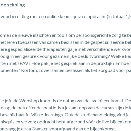
de scholing
 voorbereiding met een online kennisquiz en opdracht (in totaal 1,5 
komen de nieuwe inzichten en tools om persoonsgerichte zorg te b
 het leren toepassen van samen beslissen in de gespecialiseerde b
re gespecialiseerde therapeuten ga je met verschillende werkvor
nodig in een gesprek voor gezamenlijke besluitvorming? Welke keuz
nten met sPAV? Hoe pak je het gesprek aan in de praktijk? En hoe 
momenten? Kortom, zowel samen beslissen als het zorgpad voor 
ie je in de Webshop koopt is de datum van de live bijeenkomst. De
tel op de betreffende locatie. Na je aankoop van de cursus zijn de k
eschikbaar in Mijn e-learnings. Ook de studiehandleiding vind je i
ennisquiz en vervolg opdracht hebt afgerond vóór de live bijeenkom
 ontvang je circa 3 weken voorafgaand aan de bijeenkomst.