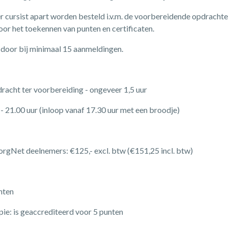
r cursist apart worden besteld i.v.m. de voorbereidende opdrachte
oor het toekennen van punten en certificaten.
 door bij minimaal 15 aanmeldingen.
racht ter voorbereiding - ongeveer 1,5 uur
- 21.00 uur (inloop vanaf 17.30 uur met een broodje)
rgNet deelnemers: €125,- excl. btw (€151,25 incl. btw)
nten
pie: is geaccrediteerd voor 5 punten