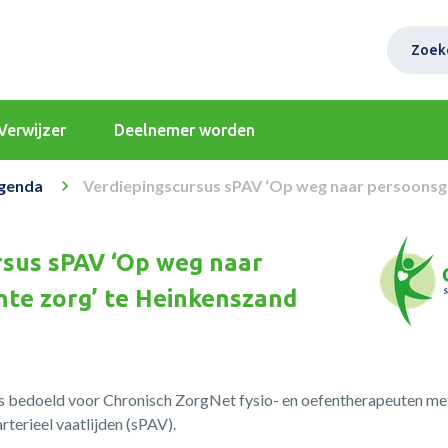
Zoek
Verwijzer
Deelnemer worden
genda
Verdiepingscursus sPAV ‘Op weg naar persoonsge
rsus sPAV ‘Op weg naar
hte zorg’ te Heinkenszand
s bedoeld voor Chronisch ZorgNet fysio- en oefentherapeuten met
terieel vaatlijden (sPAV).