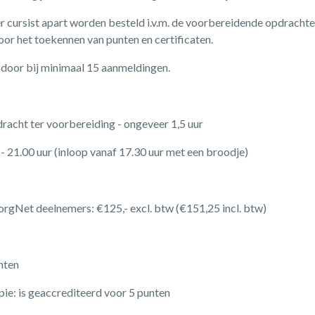
r cursist apart worden besteld i.v.m. de voorbereidende opdrachte
oor het toekennen van punten en certificaten.
 door bij minimaal 15 aanmeldingen.
racht ter voorbereiding - ongeveer 1,5 uur
- 21.00 uur (inloop vanaf 17.30 uur met een broodje)
rgNet deelnemers: €125,- excl. btw (€151,25 incl. btw)
nten
pie: is geaccrediteerd voor 5 punten