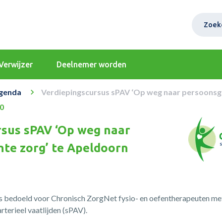
Zoek
Verwijzer
Deelnemer worden
genda
Verdiepingscursus sPAV ‘Op weg naar persoonsg
00
rsus sPAV ‘Op weg naar
hte zorg’ te Apeldoorn
s bedoeld voor Chronisch ZorgNet fysio- en oefentherapeuten met
terieel vaatlijden (sPAV).