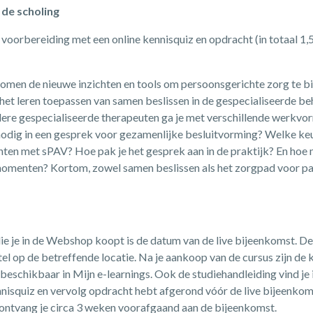
de scholing
 voorbereiding met een online kennisquiz en opdracht (in totaal 1,5 
komen de nieuwe inzichten en tools om persoonsgerichte zorg te b
 het leren toepassen van samen beslissen in de gespecialiseerde b
re gespecialiseerde therapeuten ga je met verschillende werkvor
nodig in een gesprek voor gezamenlijke besluitvorming? Welke keuz
nten met sPAV? Hoe pak je het gesprek aan in de praktijk? En hoe 
momenten? Kortom, zowel samen beslissen als het zorgpad voor 
ie je in de Webshop koopt is de datum van de live bijeenkomst. De
tel op de betreffende locatie. Na je aankoop van de cursus zijn de k
eschikbaar in Mijn e-learnings. Ook de studiehandleiding vind je i
ennisquiz en vervolg opdracht hebt afgerond vóór de live bijeenkom
 ontvang je circa 3 weken voorafgaand aan de bijeenkomst.