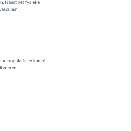
en. Naast het fysieke
vasculair
doelpopulatie en kan bij
itvoeren.