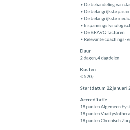
• De behandeling van cla
• De belangrijkste para
• De belangrijkste medica
• Inspanningsfysiologisch
• De BRAVO factoren
• Relevante coachings- e
Duur
2 dagen, 4 dagdelen
Kosten
€ 520,-
Startdatum 22 januari 2
Accreditatie
18 punten Algemeen Fys
18 punten Vaatfysiother
18 punten Chronisch Zorg