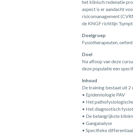
het klinisch redenatie pr
aspect is er aandacht voo
risicomanagement (CVR
de KNGF richtlijn 'Sympto
Doelgroep
Fysiotherapeuten, oefe
Doel
Na afloop van deze cursus
deze populatie een speci
Inhoud
De training bestaat uit 
• Epidemiologie PAV
• Het pathofysiologische
• Het diagnostisch fysio
• De belangrijkste klinim
• Ganganalyse
• Specifieke differentiaa