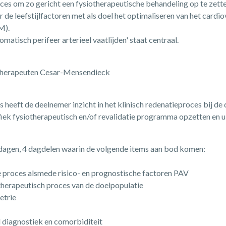
oces om zo gericht een fysiotherapeutische behandeling op te zett
r de leefstijlfactoren met als doel het optimaliseren van het cardio
M).
matisch perifeer arterieel vaatlijden' staat centraal.
ntherapeuten Cesar-Mensendieck
 heeft de deelnemer inzicht in het klinisch redenatieproces bij de 
fiek fysiotherapeutisch en/of revalidatie programma opzetten en u
2 dagen, 4 dagdelen waarin de volgende items aan bod komen:
 proces alsmede risico- en prognostische factoren PAV
therapeutisch proces van de doelpopulatie
etrie
l diagnostiek en comorbiditeit