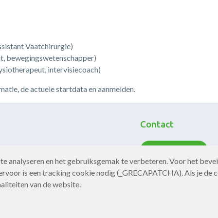
ssistant Vaatchirurgie)
eut, bewegingswetenschapper)
siotherapeut, intervisiecoach)
atie, de actuele startdata en aanmelden.
Contact
Neem contact op
te analyseren en het gebruiksgemak te verbeteren. Voor het bevei
rvoor is een tracking cookie nodig (_GRECAPATCHA). Als je de c
aliteiten van de website.
Website door Softmedia