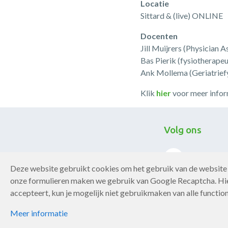
Locatie
Sittard & (live) ONLINE
Docenten
Jill Muijrers (Physician A
Bas Pierik (fysiotherap
Ank Mollema (Geriatriefy
Klik
hier
voor meer inform
Volg ons
Deze website gebruikt cookies om het gebruik van de website 
onze formulieren maken we gebruik van Google Recaptcha. Hie
accepteert, kun je mogelijk niet gebruikmaken van alle function
Copyright Chronisch ZorgNet 2026
Privacy statement
Meer informatie