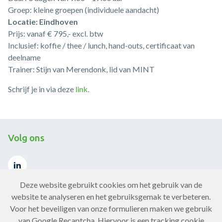
Groep: kleine groepen (individuele aandacht)
Locatie: Eindhoven
Prijs: vanaf € 795,- excl. btw
Inclusief: koffie / thee / lunch, hand-outs, certificaat van
deelname
Trainer: Stijn van Merendonk, lid van MINT
Schrijf je in via deze
link.
Volg ons
Deze website gebruikt cookies om het gebruik van de
website te analyseren en het gebruiksgemak te verbeteren.
Voor het beveiligen van onze formulieren maken we gebruik
Contact
van Google Recaptcha. Hiervoor is een tracking cookie