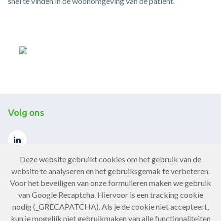
snel te vinden in de woonomgeving van de patiënt.
Volg ons
Deze website gebruikt cookies om het gebruik van de
website te analyseren en het gebruiksgemak te verbeteren.
Voor het beveiligen van onze formulieren maken we gebruik
Contact
van Google Recaptcha. Hiervoor is een tracking cookie
nodig (_GRECAPATCHA). Als je de cookie niet accepteert,
Neem contact op
kun je mogelijk niet gebruikmaken van alle functionaliteiten